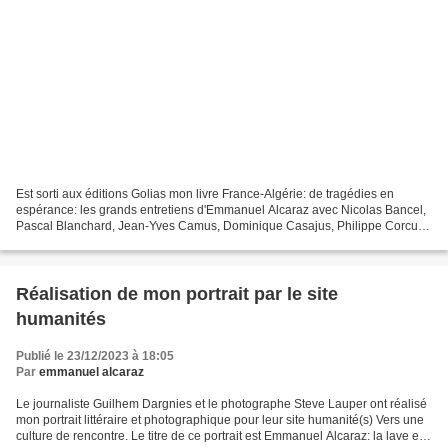
Est sorti aux éditions Golias mon livre France-Algérie: de tragédies en
espérance: les grands entretiens d'Emmanuel Alcaraz avec Nicolas Bancel,
Pascal Blanchard, Jean-Yves Camus, Dominique Casajus, Philippe Corcuff,
Jean-Charles Jauffret, Paul Pandolfi,...
Réalisation de mon portrait par le site
humanités
Publié le 23/12/2023 à 18:05
Par
emmanuel alcaraz
Le journaliste Guilhem Dargnies et le photographe Steve Lauper ont réalisé
mon portrait littéraire et photographique pour leur site humanité(s) Vers une
culture de rencontre. Le titre de ce portrait est Emmanuel Alcaraz: la lave et