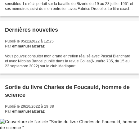
sensibles. Le récit portait sur la bataille de Bizerte du 19 au 23 juillet 1961 et
ses mémoires, suivi de mon entretien avec Fabrice Drouelle. Le titre exact
de l'émission était...
Dernières nouvelles
Publié le 05/11/2022 à 12:25
Par
emmanuel alcaraz
Vous pouvez consulter mon grand entretien réalisé avec Pascal Blanchard
et avec Nicolas Bancel publié dans la revue Golias(Numéro 735, du 15 au
22 septembre 2022) sur le club Mediapart:
https://blogs.mediapart.fr/emmanuelalcarazrecherche/blog/051122/mon-
grand-entretien-avec-pascal-blanchard-et-avec-nicolas-bancel...
Sortie du livre Charles de Foucauld, homme de
science
Publié le 29/10/2022 à 19:38
Par
emmanuel alcaraz