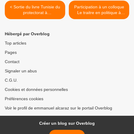
< Sortie du livre Tunisie du
Participation à un colloque
protectorat à
Le traitre en politique à
l'indépendance, Histoire et
l'université de Cergy-
mémoires
Pontoise: profils, parcours
et représentations. >
Hébergé par Overblog
Top articles
Pages
Contact
Signaler un abus
C.G.U.
Cookies et données personnelles
Préférences cookies
Voir le profil de emmanuel alcaraz sur le portail Overblog
Créer un blog sur Overblog