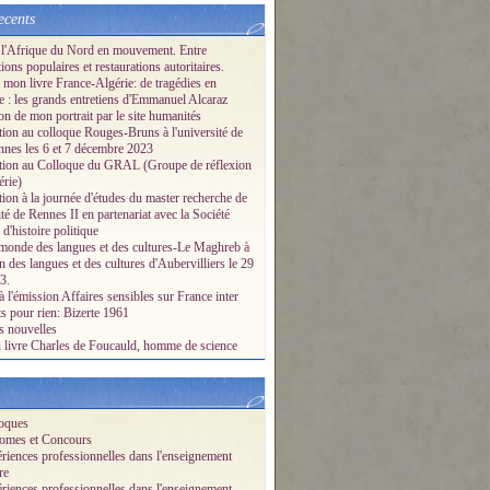
ecents
e l'Afrique du Nord en mouvement. Entre
ions populaires et restaurations autoritaires.
e mon livre France-Algérie: de tragédies en
e : les grands entretiens d'Emmanuel Alcaraz
on de mon portrait par le site humanités
ation au colloque Rouges-Bruns à l'université de
nnes les 6 et 7 décembre 2023
ation au Colloque du GRAL (Groupe de réflexion
érie)
tion à la journée d'études du master recherche de
ité de Rennes II en partenariat avec la Société
 d'histoire politique
monde des langues et des cultures-Le Maghreb à
 des langues et des cultures d'Aubervilliers le 29
3.
 l'émission Affaires sensibles sur France inter
s pour rien: Bizerte 1961
s nouvelles
u livre Charles de Foucauld, homme de science
oques
omes et Concours
iences professionnelles dans l'enseignement
re
iences professionnelles dans l'enseignement