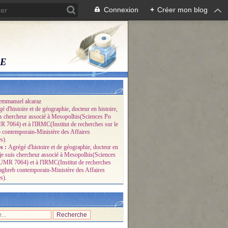
Connexion
+
Créer mon blog
RE
emmanuel alcaraz
s :
Agrégé d'histoire et de géographie, docteur en
, je suis chercheur associé à Mesopolhis(Sciences
UMR 7064) et à l'IRMC(Institut de recherches
aghreb contemporain-Ministère des Affaires
s).