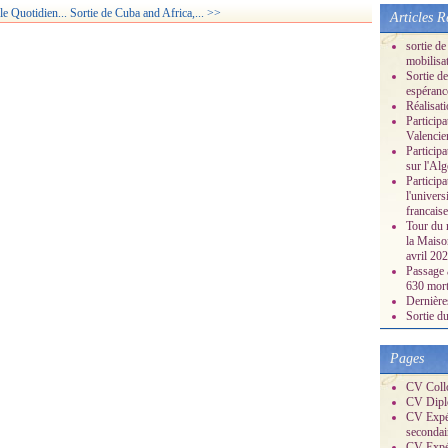
e Quotidien...
Sortie de Cuba and Africa,... >>
Articles R
sortie d
mobilisat
Sortie d
espéranc
Réalisati
Particip
Valencie
Particip
sur l'Alg
Participa
l'univers
francaise
Tour du 
la Maison
avril 202
Passage à
630 mort
Dernière
Sortie d
Pages
CV Coll
CV Dipl
CV Expér
secondai
CV Expér