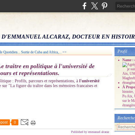
 D'EMMANUEL ALCARAZ, DOCTEUR EN HISTOI
Profil
e Quotidien...
Sortie de Cuba and Africa,... >>
Name :
e traitre en politique à l'université de
ours et représentations.
litique : Profils, parcours et représentations, à
l'université
sur "La figure du traître dans les mémoires francaises et
À Propo
histoire
Po Aix, 
sur le M
étrangère
Recherche
post
0
Published by emmanuel alcaraz