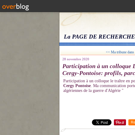
La PAGE DE RECHERCHE
<< Ma tribune dans l
28 novembre 2020
Participation à un colloque L
Cergy-Pontoise: profils, parc
Participation à un colloque le traître en po
Cergy Pontoise
. Ma communication porte 
algériennes de la guerre d'Algérie "
Re